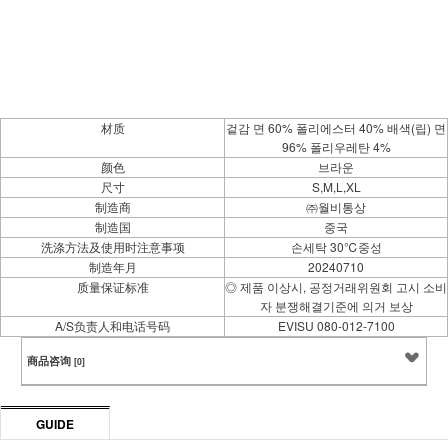
材质
겉감 면 60% 폴리에스터 40% 배색(립) 면
96% 폴리우레탄 4%
颜色
브라운
尺寸
S,M,L,XL
制造商
㈜월비통상
制造国
중국
洗涤方法及使用时注意事项
손세탁 30℃중성
制造年月
20240710
质量保证标准
◎ 제품 이상시, 공정거래위원회 고시 소비
자 분쟁해결기준에 의거 보상
A/S负责人和电话号码
EVISU 080-012-7100
商品咨询
[0]
GUIDE