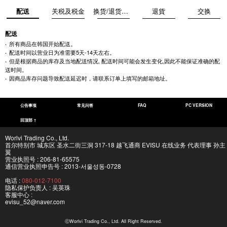
配送
关税及税金
换货/退货前注意事项
退貨
交换
配送
所有商品在韩国开始配送。
配送时间以营业日为准需要5天-14天左右。
但是根据商品的库存及当地配送情况, 配送时间可能会发生变化,因此不能保证准确的配
送时间。
因商品库存问题导致配送延迟时，请联系订单上填写的邮箱地址。
公告事项
常见问答
FAQ
PC VERSION
回顶部 ↑
Worlvi Trading Co., Ltd.
首尔特别市 城东区 圣水二街三洞 317-18 越飞通商 EVISU 在线业务 代表理事 孙主
翼
营业执照号 : 206-81-65575
通信营业执照申告号 : 2013-서울성동-0728
电话 :
080-012-7100
隐私保护负责人 : 吴英珠
客服中心 :
evisu_52@naver.com
ⓒWorlvi Trading Co., Ltd. All Right Reserved.