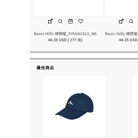
Basic Hills 棒球帽_EY5UAC913_NA
Basic Hills 棒球
44.35 USD ( 277 元)
44.35 USD