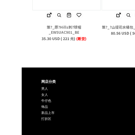
策?_原?Hills刺?球帽
策?_?山提花水桶包_E
_EW5UAC901_BE
80.56 USD ( 
35.30 USD ( 221 元)
(断货)
网店分类
男人
女人
牛仔色
饰品
新品上市
打折区