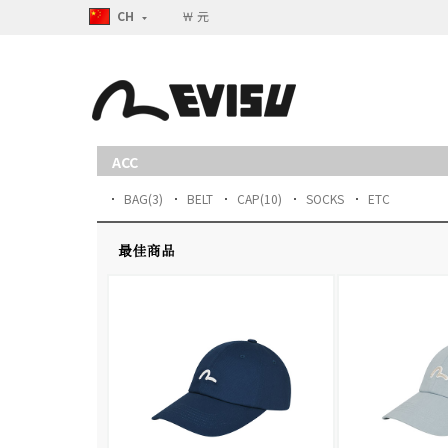
CH
￦ 元
ACC
BAG
(3)
BELT
CAP
(10)
SOCKS
ETC