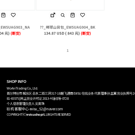
W5UAG903_NA
??_棒球山背包_EW5UAG904_BK
504 元)
(断货)
134.87 USD ( 843 元)
(断货)
1
SHOP INFO
Worlvi Trading Co., Ltd.
首尔特别市 城东区 圣水二街三洞 317-18 越飞通商 EVISU 在线业务 代表理事 孙主翼 营业执照号 20
81-65575 | 网上营业许可证 2013-서울성동-0728
个人信息管理负责人 吴英珠
联机 客服中心 evisu_52@naver.com
⒞
COPYRIGHT
evisushop
ALLRIGHTS RESERVED