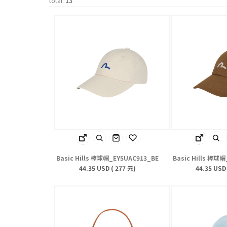
total:
13
Basic Hills 棒球帽_EY5UAC913_BE
Basic Hills 棒球
44.35 USD ( 277 元)
44.35 USD