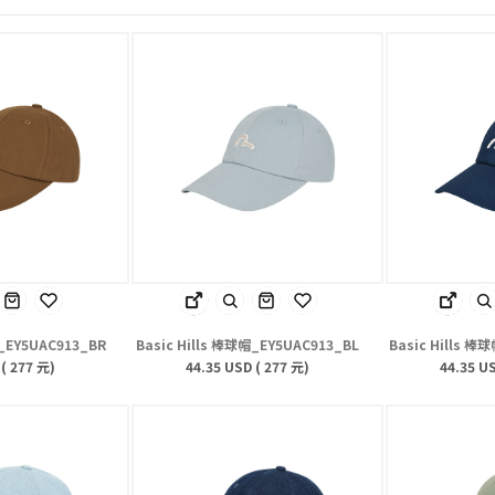
帽_EY5UAC913_BR
Basic Hills 棒球帽_EY5UAC913_BL
Basic Hills 棒
 ( 277 元)
44.35 USD ( 277 元)
44.35 US