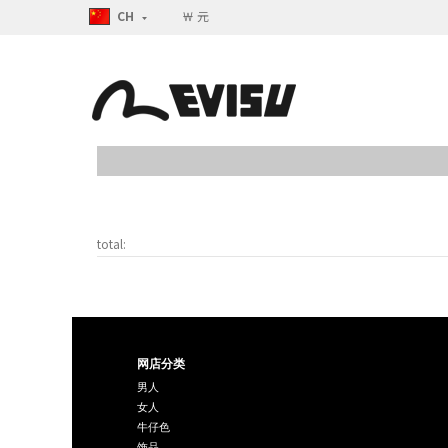
CH
￦ 元
total:
网店分类
男人
女人
牛仔色
饰品