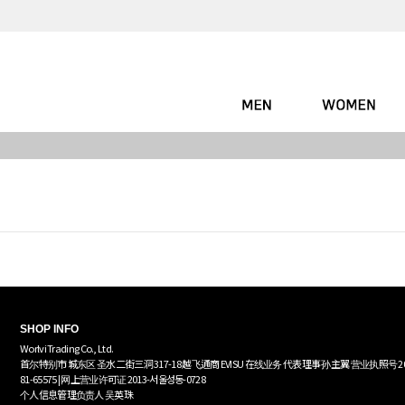
SHOP INFO
Worlvi Trading Co., Ltd.
首尔特别市 城东区 圣水二街三洞 317-18 越飞通商 EVISU 在线业务 代表理事 孙主翼 营业执照号 20
81-65575 | 网上营业许可证 2013-서울성동-0728
个人信息管理负责人 吴英珠