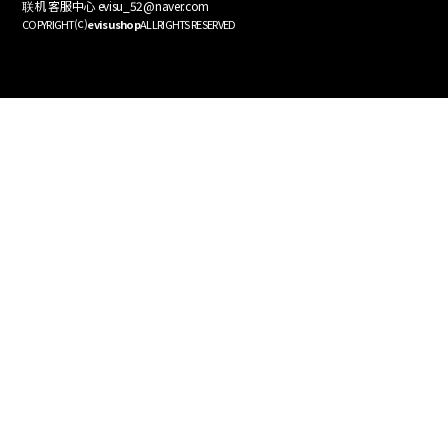
联机 客服中心 evisu_52@naver.com
⒞
COPYRIGHT
evisushop
ALLRIGHTS RESERVED