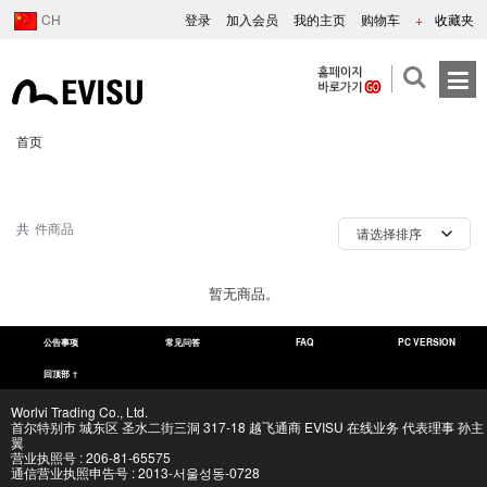
CH
登录
加入会员
我的主页
购物车
+
收藏夹
首页
共
件商品
暂无商品。
公告事项
常见问答
FAQ
PC VERSION
回顶部 ↑
Worlvi Trading Co., Ltd.
首尔特别市 城东区 圣水二街三洞 317-18 越飞通商 EVISU 在线业务 代表理事 孙主
翼
营业执照号 : 206-81-65575
通信营业执照申告号 : 2013-서울성동-0728