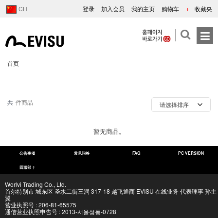
CH
登录
加入会员
我的主页
购物车
+
收藏夹
首页
共
件商品
暂无商品。
公告事项
常见问答
FAQ
PC VERSION
回顶部 ↑
Worlvi Trading Co., Ltd.
首尔特别市 城东区 圣水二街三洞 317-18 越飞通商 EVISU 在线业务 代表理事 孙主
翼
营业执照号 : 206-81-65575
通信营业执照申告号 : 2013-서울성동-0728