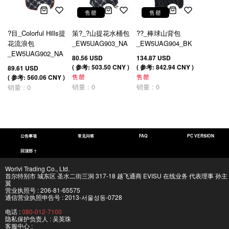
售罄
售罄
?目_Colorful Hills提
策?_?山提花水桶包
??_棒球山背包
花流浪包
_EW5UAG903_NA
_EW5UAG904_BK
_EW5UAG902_NA
80.56 USD
134.87 USD
( 参考: 503.50 CNY )
( 参考: 842.94 CNY )
89.61 USD
售罄
售罄
( 参考: 560.06 CNY )
销量 : 0
销量 : 0
销量 : 0
公告事项
常见问答
FAQ
PC VERSION
回顶部 ↑
Worlvi Trading Co., Ltd.
首尔特别市 城东区 圣水二街三洞 317-18 越飞通商 EVISU 在线业务 代表理事 孙主
翼
营业执照号 : 206-81-65575
通信营业执照申告号 : 2013-서울성동-0728
电话 :
080-012-7100
隐私保护负责人 : 吴英珠
客服中心 :