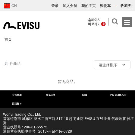
CH
登录
加入会员
我的主页
购物车
+
收藏夹
首页
共
件商品
暂无商品。
公告事项
常见问答
FAQ
PC VERSION
回顶部 ↑
Worlvi Trading Co., Ltd.
首尔特别市 城东区 圣水二街三洞 317-18 越飞通商 EVISU 在线业务 代表理事 孙主
翼
营业执照号 : 206-81-65575
通信营业执照申告号 : 2013-서울성동-0728